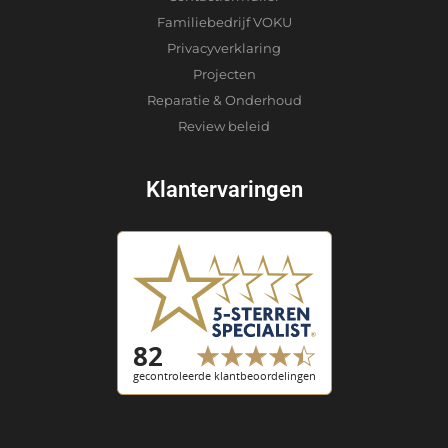
Familiebedrijf VOKU
Privacyverklaring
Projecten
Reparatie & Onderhoud
Review beleid
Klantervaringen