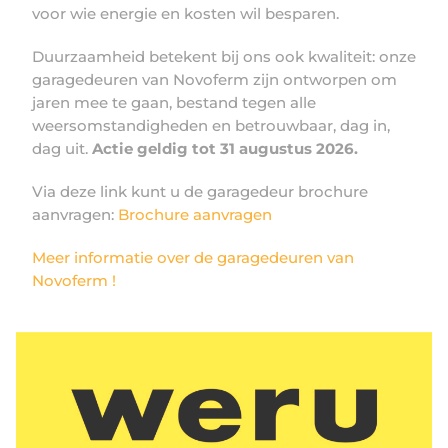
voor wie energie en kosten wil besparen.
Duurzaamheid betekent bij ons ook kwaliteit: onze
garagedeuren van Novoferm zijn ontworpen om
jaren mee te gaan, bestand tegen alle
weersomstandigheden en betrouwbaar, dag in,
dag uit.
Actie geldig tot 31 augustus 2026.
Via deze link kunt u de garagedeur brochure
aanvragen:
Brochure aanvragen
Meer informatie over de garagedeuren van
Novoferm !