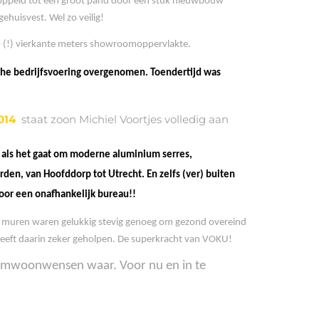
koppeld tot één groot pand door een stuk nieuwbouw
huisvest. Wel zo veilig!
50 (!) vierkante meters showroomoppervlakte.
he bedrijfsvoering overgenomen. Toendertijd was
014
staat zoon Michiel Voortjes volledig aan
k als het gaat om moderne aluminium serres,
n, van Hoofddorp tot Utrecht. En zelfs (ver) buiten
oor een onafhankelijk bureau!!
e muren waren gelukkig stevig genoeg om gezond overeind
s heeft daarin zeker geholpen. De superkracht van VOKU!
droomwoonwensen waar.
Voor nu en in te