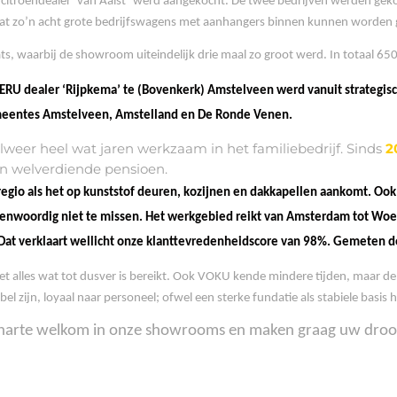
 citroendealer ‘van Aalst’ werd aangekocht. De twee bedrijven werden ge
t zo’n acht grote bedrijfswagens met aanhangers binnen kunnen worden ge
s, waarbij de showroom uiteindelijk drie maal zo groot werd. In totaal 6
U dealer ‘Rijpkema’ te (Bovenkerk) Amstelveen werd vanuit strategisc
emeentes Amstelveen, Amstelland en De Ronde Venen.
weer heel wat jaren werkzaam in het familiebedrijf. Sinds
2
un welverdiende pensioen.
 regio als het op kunststof deuren, kozijnen en dakkapellen aankomt. Oo
woordig niet te missen. Het werkgebied reikt van Amsterdam tot Woerde
 Dat verklaart wellicht onze klanttevredenheidscore van 98%. Gemeten d
t alles wat tot dusver is bereikt. Ook VOKU kende mindere tijden, maar d
l zijn, loyaal naar personeel; ofwel een sterke fundatie als stabiele basi
s van harte welkom in onze showrooms en maken graag uw 