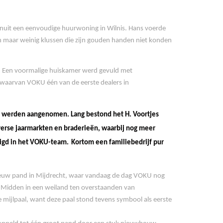
uit een eenvoudige huurwoning in Wilnis. Hans voerde
n maar weinig klussen die zijn gouden handen niet konden
. Een voormalige huiskamer werd gevuld met
t, waarvan VOKU één van de eerste dealers in
an werden aangenomen. Lang bestond het H. Voortjes
verse jaarmarkten en braderieën, waarbij nog meer
digd in het VOKU-team.
Kortom een familiebedrijf pur
ieuw pand in Mijdrecht, waar vandaag de dag VOKU nog
d! Midden in een weiland ten overstaanden van
 mijlpaal, want deze paal stond tevens symbool als eerste