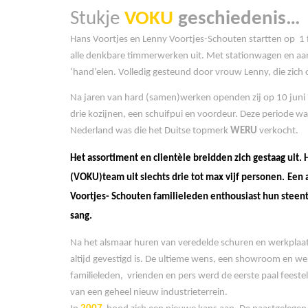
Stukje
VOKU
geschiedenis…
Hans Voortjes en Lenny Voortjes-Schouten startten op 1 
alle denkbare timmerwerken uit. Met stationwagen en aan
‘hand’elen. Volledig gesteund door vrouw Lenny, die zich 
Na jaren van hard (samen)werken openden zij op 10 juni
drie kozijnen, een schuifpui en voordeur. Deze periode wa
Nederland was die het Duitse topmerk
WERU
verkocht.
Het assortiment en clientèle breidden zich gestaag ui
(VOKU)team uit slechts drie tot max vijf personen.
Een 
Voortjes- Schouten familieleden enthousiast hun steen
sang.
Na het alsmaar huren van veredelde schuren en werkplaat
altijd gevestigd is. De ultieme wens, een showroom en we
familieleden, vrienden en pers werd de eerste paal feest
van een geheel nieuw industrieterrein.