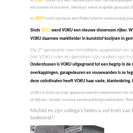
In
2007
bood zich een nieuwe kans aan. De naastgelegen
ertussenin te bouwen. Hierdoor werd mogelijk gemaakt da
In
2009
vond opnieuw een flinke interne verbouwing plaat
Sinds
2011
werd VOKU een nieuwe showroom rijker. WER
VOKU daarmee marktleider in kunststof kozijnen in g
e
De 2
generatie was inmiddels opgestaan en al
het VOKU-roer en genieten zijn ouders van h
Onderstussen is VOKU
uitgegroeid tot een begrip in de
overkappingen, garagedeuren en vouwwanden is ze tegen
deze coördinaten heeft VOKU haar vaste, klantenkring.
VOKU is trots op haar gepassioneerde medewerkers en me
te blijven. Goede, trouwe samenwerkingsverbanden, flexibe
Michiel en zijn collega’s heten u vol trot
toekomst!!