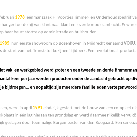
februari
1978
éénmanszaak H. Voortjes Timmer- en Onderhoudsbedrijf van
hanger toerde hij van klant naar klant en leverde mooie ambacht. Er ware
op haar beurt stortte op administratie en huishouden.
1985
hun eerste showroom op Bozenhoven in Mijdrecht genaamd
VOKU
s de start van het “kunststof kozijnen” tijdperk. Een revolutionair produc
t. Het vak- en werkgebied werd groter en een tweede en derde timmerm
aantal keer per jaar werden producten onder de aandacht gebracht op di
tje bijdroegen… en nog altijd zijn meerdere familieleden vertegenwoor
sen, werd in april
1991
eindelijk gestart met de bouw van een compleet n
rkplaats in één lag hieraan ten grondslag en werd daarmee rijkelijk vervul
elijk geslagen door toenmalige Burgemeester van den Boogaard. Een serieuze