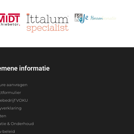
emene informatie
ure aanvragen
ctformulier
iebedrijf VOKU
yverklaring
cten
atie & Onderhoud
w beleid