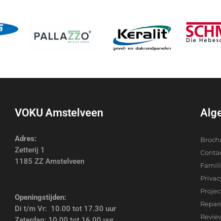
VOKU Amstelveen
Alg
Adres:
Broch
Zetterij 1
Conta
1185 ZZ Amstelveen
Famil
Privac
Proje
Openingstijden:
Repar
Di t/m Vr: 10.00 tot 17.30 uur
Revie
Zaterdag: 10.00 tot 16.00 uur