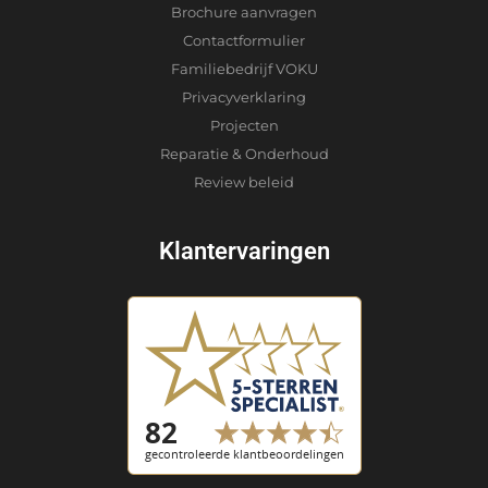
Brochure aanvragen
Contactformulier
Familiebedrijf VOKU
Privacyverklaring
Projecten
Reparatie & Onderhoud
Review beleid
Klantervaringen