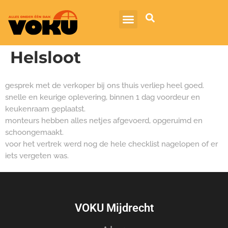
Helsloot
gesprek met de verkoper bij ons thuis verliep heel goed.
snelle en keurige oplevering, binnen 1 dag voordeur en
keukenraam geplaatst.
monteurs hebben alles netjes afgevoerd, opgeruimd en
schoongemaakt.
voor het vertrek werd nog de hele checklist nagelopen of er
iets vergeten was.
VOKU Mijdrecht