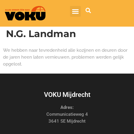
N.G. Landman
We hebben naar tevredenheid alle kozijnen en deuren door
de jaren heen laten vernieuwen, problemen werden gelijk
opgelost.
VOKU Mijdrecht
Adres:
Communicatieweg 4
3641 SE Mijdrecht