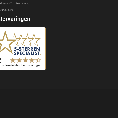
atie & Onderhoud
w beleid
ntervaringen