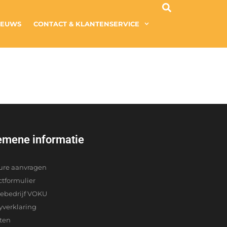
IEUWS
CONTACT & KLANTENSERVICE
emene informatie
ure aanvragen
ctformulier
iebedrijf VOKU
yverklaring
cten