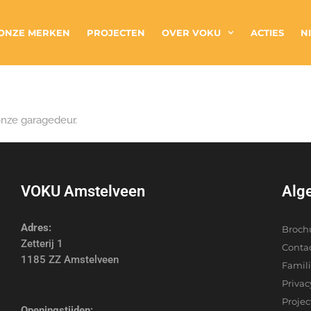
ONZE MERKEN
PROJECTEN
OVER VOKU
ACTIES
N
nze garagedeur.
VOKU Amstelveen
Alg
Adres:
Broch
Zetterij 1
Conta
1185 ZZ Amstelveen
Famil
Privac
Proje
Openingstijden: