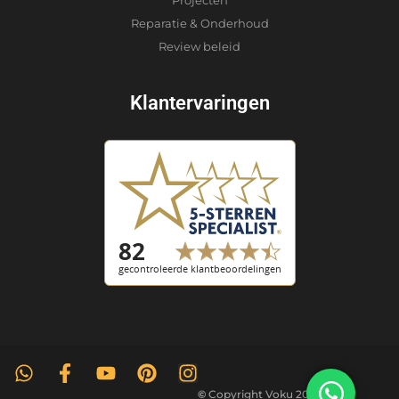
Projecten
Reparatie & Onderhoud
Review beleid
Klantervaringen
©
Copyright Voku 2026