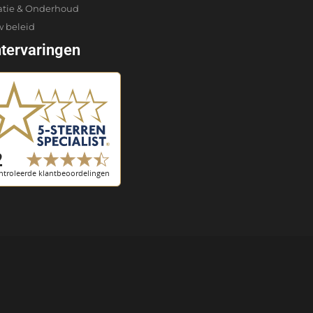
atie & Onderhoud
w beleid
ntervaringen