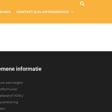
IEUWS
CONTACT & KLANTENSERVICE
emene informatie
ure aanvragen
ctformulier
iebedrijf VOKU
yverklaring
cten