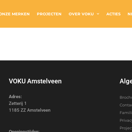
ONZE MERKEN
PROJECTEN
OVER VOKU
ACTIES
N
VOKU Amstelveen
Alg
Adres:
Broch
Zetterij 1
Conta
1185 ZZ Amstelveen
Famil
Privac
Proje
Openingstijden: