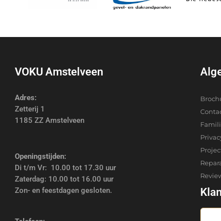
VOKU Amstelveen
Alg
Adres:
Broch
Zetterij 1
Conta
1185 ZZ Amstelveen
Famil
Privac
Proje
Openingstijden:
Repar
Di t/m Vr: 10.00 tot 17.30 uur
Revie
Zaterdag: 10.00 tot 16.00 uur
Zon- en feestdagen gesloten.
Kla