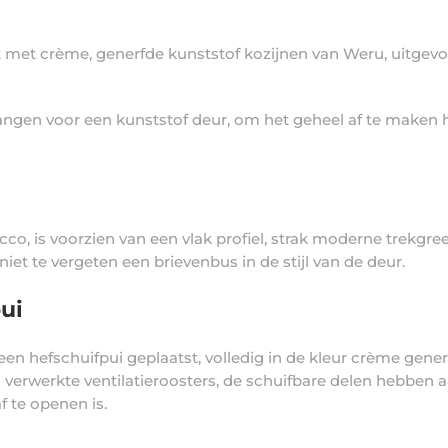
st met crème, generfde kunststof kozijnen van Weru, uitgevo
vangen voor een kunststof deur, om het geheel af te maken
co, is voorzien van een vlak profiel, strak moderne trekgree
iet te vergeten een brievenbus in de stijl van de deur.
ui
n hefschuifpui geplaatst, volledig in de kleur crème generf
l verwerkte ventilatieroosters, de schuifbare delen hebbe
f te openen is.