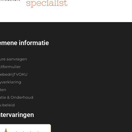
emene informatie
ure aanvragen
ctformulier
iebedrijf VOKU
yverklaring
cten
atie & Onderhoud
w beleid
ntervaringen